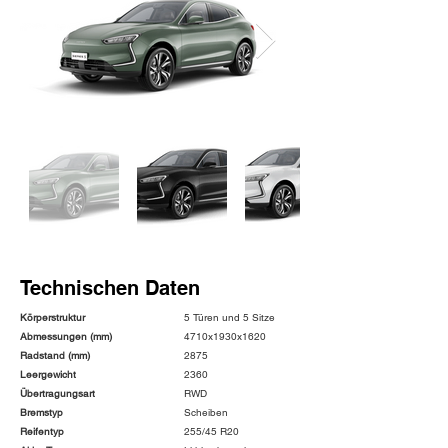
Technischen Daten
Körperstruktur
5 Türen und 5 Sitze
Abmessungen (mm)
4710x1930x1620
Radstand (mm)
2875
Leergewicht
2360
Übertragungsart
RWD
Bremstyp
Scheiben
Reifentyp
255/45 R20