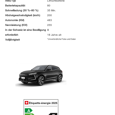
Akku-Typ
Lithiumbatterie
Batteriekapazität
80
Schnellladung (30 %–80 %)
35 Min.
Höchstgeschwindigkeit (km/h)
200
Autonomie (KM)
483
Nennleistung (KW)
255
In der Schweiz ist eine Bewilligung
B
erforderlich
18 Jahre alt
*Unverbindliche Fotos und Daten
Volljährigkeit