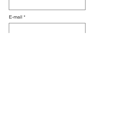
E-mail
Site web de votre société
Laissez-nous un message...
Envoyer